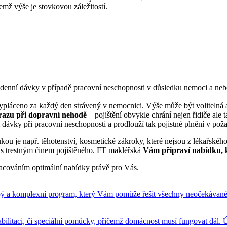
mž výše je stovkovou záležitostí.
 denní dávky v případě pracovní neschopnosti v důsledku nemoci a n
vypláceno za každý den strávený v nemocnici. Výše může být volitelná a 
úrazu při dopravní nehodě
– pojištění obvykle chrání nejen řidiče ale 
 dávky při pracovní neschopnosti a prodlouží tak pojistné plnění v poža
u je např. těhotenství, kosmetické zákroky, které nejsou z lékařského h
i s trestným činem pojištěného.
FT makléřská
Vám připraví nabídku, k
pracováním optimální nabídky právě pro Vás.
odobý a komplexní program, který Vám pomůže řešit všechny neočekáva
bilitaci, či speciální pomůcky, přičemž domácnost musí fungovat dál.