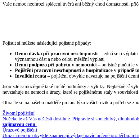
Vaše nemoc neohrozí splácení úvěrů ani běžný chod domácnosti, přiče
Pojistit si můžete následující pojistné případy:
Denní dávka při pracovní neschopnosti
– jedná se o výplatu
významnou část a nebo celou měsíční výplatu
Denní podpora při pobytu v nemocnici
– pojistné plnění je 
Pojištění pracovní neschopnosti a hospitalizace v případě 
Invalidní renta
– pojištění obvykle navazuje na pojištění denní
Jsou zde samozřejmě také určité podmínky a výluky. Nejběžnější výluko
nevztahuje na nemoci a úrazy, které se pojištěnému staly v souvislost
Obraťte se na našeho makléře pro analýzu vašich rizik a potřeb se z
Životní pojištění
Nečekejte až Vás neštěstí dostihne. Připravte si spolehlivý, dlouh
zajímavou cenu
.
Úrazové pojištění
Úraz či nemoc obvykle znamenají výdaje navíc určené pro léčbu, reha