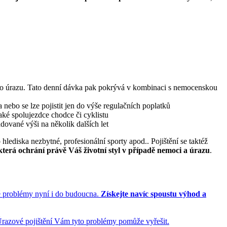
ebo úrazu. Tato denní dávka pak pokrývá v kombinaci s nemocenskou
nebo se lze pojistit jen do výše regulačních poplatků
také spolujezdce chodce či cyklistu
dované výši na několik dalších let
lediska nezbytné, profesionální sporty apod.. Pojištění se taktéž
terá ochrání právě Váš životní styl v případě nemoci a úrazu
.
né problémy nyní i do budoucna.
Získejte navíc spoustu výhod a
 Úrazové pojištění Vám tyto problémy pomůže vyřešit.