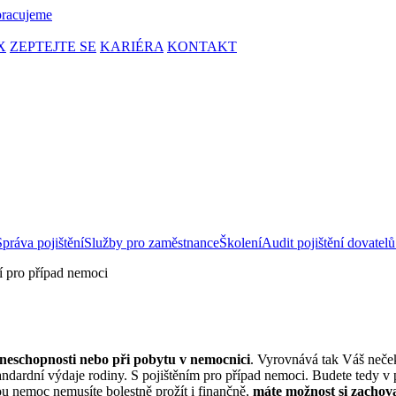
pracujeme
X
ZEPTEJTE SE
KARIÉRA
KONTAKT
Správa pojištění
Služby pro zaměstnance
Školení
Audit pojištění dovatelů
í pro případ nemoci
 neschopnosti nebo při pobytu v nemocnici
. Vyrovnává tak Váš neče
andardní výdaje rodiny. S pojištěním pro případ nemoci. Budete tedy v 
ou nemoc nemusíte bolestně prožít i finančně,
máte možnost si zachova