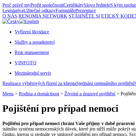
Proč právě my
Profil společnosti
Certifikáty
Slovo ředitele
S kým spolu
Legislativa
Užitečné odkazy
Formuláře
Prezentace
O NÁS
RENOMIA NETWORK
STÁHNĚTE SI
ETICKÝ KODE
Vyřízení likvidace
Služby a poradenství
Risk management
VINFOTO
Mezinárodní servis
Realizace výběrových řízení za klienta
Sjednání optimálního pojištění
Menu
>
Rodina a domáctnost
>
Životní a úrazové pojištění
> Pojištěn
Pojištění pro případ nemoci
Pojištění pro případ nemoci chrání Vaše příjmy v době pracovní
státního systému nemocenských dávek, které jen stěží může pokrýt st
částku, kterou si sjednáte ve smlouvě pojištění pro případ nemoci. Sv