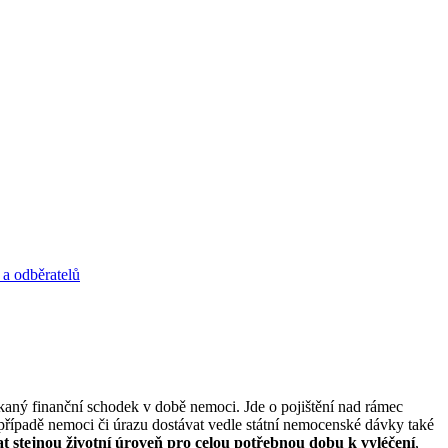
 a odběratelů
kaný finanční schodek v době nemoci. Jde o pojištění nad rámec
případě nemoci či úrazu dostávat vedle státní nemocenské dávky také
t stejnou životní úroveň pro celou potřebnou dobu k vyléčení
,