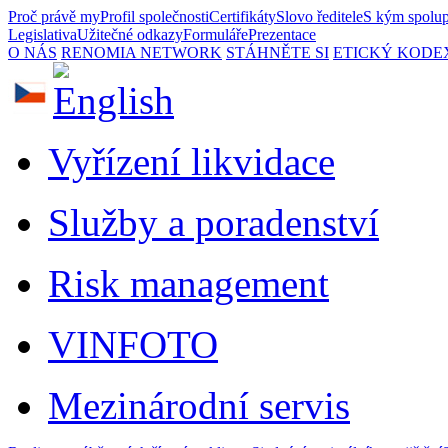
Proč právě my
Profil společnosti
Certifikáty
Slovo ředitele
S kým spolu
Legislativa
Užitečné odkazy
Formuláře
Prezentace
O NÁS
RENOMIA NETWORK
STÁHNĚTE SI
ETICKÝ KODE
Vyřízení likvidace
Služby a poradenství
Risk management
VINFOTO
Mezinárodní servis