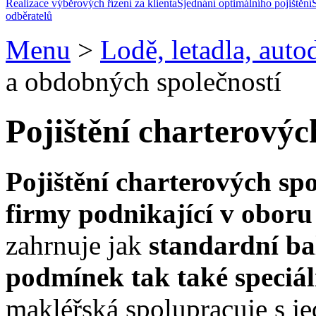
Realizace výběrových řízení za klienta
Sjednání optimálního pojištění
odběratelů
Menu
>
Lodě, letadla, auto
a obdobných společností
Pojištění charterovýc
Pojištění charterových spo
firmy podnikající v oboru
zahrnuje jak
standardní ba
podmínek tak také speciál
makléřská
spolupracuje s je