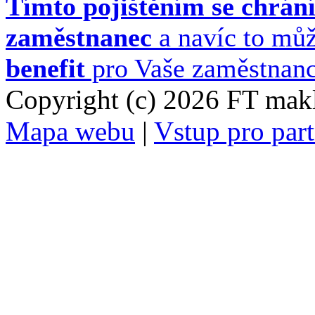
Tímto pojištěním se chrání
zaměstnanec
a navíc to mů
benefit
pro Vaše zaměstnanc
Copyright (c) 2026 FT maklé
Mapa webu
|
Vstup pro par